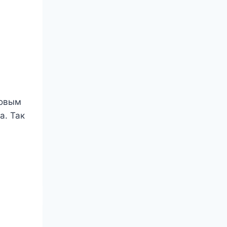
ковым
а. Так