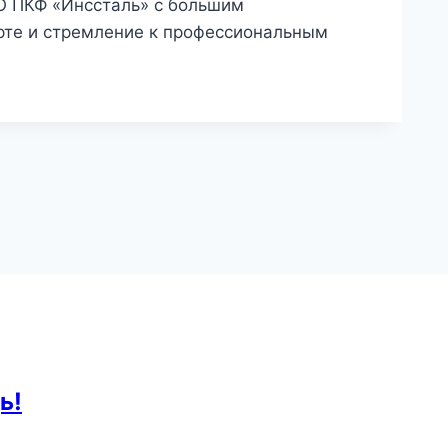
О ПКФ «Инссталь» с большим
рте и стремление к профессиональным
ь!