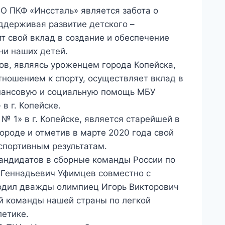
О ПКФ «Инссталь» является забота о
ддерживая развитие детского –
т свой вклад в создание и обеспечение
ни наших детей.
в, являясь уроженцем города Копейска,
ношением к спорту, осуществляет вклад в
инансовую и социальную помощь МБУ
в г. Копейске.
 1» в г. Копейске, является старейшей в
ороде и отметив в марте 2020 года свой
 спортивным результатам.
андидатов в сборные команды России по
й Геннадьевич Уфимцев совместно с
ходил дважды олимпиец Игорь Викторович
й команды нашей страны по легкой
летике.