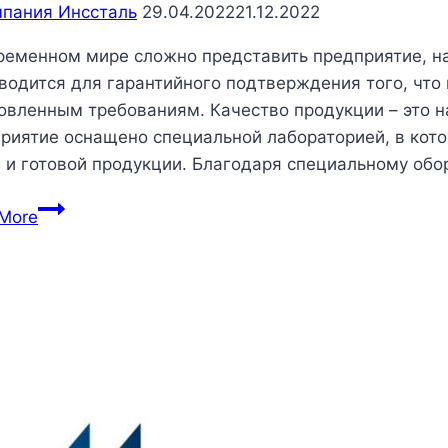
пания Инссталь
29.04.2022
21.12.2022
ременном мире сложно представить предприятие, на
водится для гарантийного подтверждения того, что
овленным требованиям. Качество продукции – это н
риятие оснащено специальной лабораторией, в ко
 и готовой продукции. Благодаря специальному о
КАЧЕСТВО
More
ПРОДУКЦИИ–
это
наш
принцип!