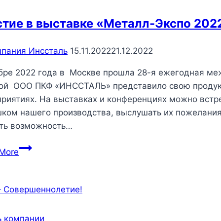
стие в выставке «Металл-Экспо 202
пания Инссталь
15.11.2022
21.12.2022
бре 2022 года в Москве прошла 28-я ежегодная м
ой ООО ПКФ «ИНССТАЛЬ» представило свою продук
риятиях. На выставках и конференциях можно встр
ком нашего производства, выслушать их пожелания,
ть возможность…
Участие
More
в
выставке
«Металл-
Экспо
2022»
 компании