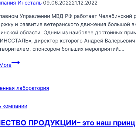
пания Инссталь
09.06.2022
21.12.2022
лавном Управлении МВД РФ работает Челябинский р
ржку и развитие ветеранского движения большой в
инской области. Одним из наиболее достойных при
ИНССТАЛЬ», директор которого Андрей Валерьевич 
творителем, спонсором больших мероприятий….
Благодарим
More
за
сотрудничество
и
помощь!
 компании
ЕСТВО ПРОДУКЦИИ– это наш принц