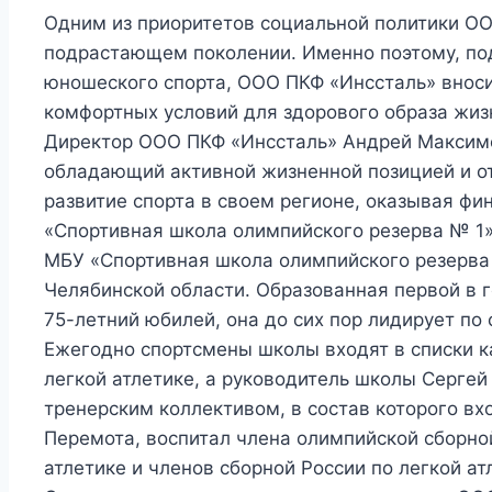
Одним из приоритетов социальной политики ОО
подрастающем поколении. Именно поэтому, по
юношеского спорта, ООО ПКФ «Инссталь» вноси
комфортных условий для здорового образа жиз
Директор ООО ПКФ «Инссталь» Андрей Максимо
обладающий активной жизненной позицией и от
развитие спорта в своем регионе, оказывая ф
«Спортивная школа олимпийского резерва № 1» 
МБУ «Спортивная школа олимпийского резерва №
Челябинской области. Образованная первой в г
75-летний юбилей, она до сих пор лидирует по
Ежегодно спортсмены школы входят в списки к
легкой атлетике, а руководитель школы Серге
тренерским коллективом, в состав которого в
Перемота, воспитал члена олимпийской сборно
атлетике и членов сборной России по легкой ат